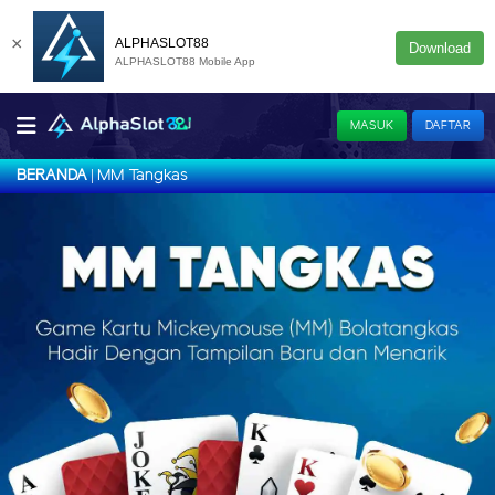
×
ALPHASLOT88
Download
ALPHASLOT88 Mobile App
MASUK
DAFTAR
MM Tangkas
BERANDA