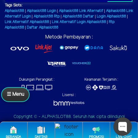
Tags Slots:
Alphaslot88
|
Alphaslot88 Login
|
Alphaslot88 Link Alternatif
|
Alphaslot88 Link
Alternatif Login
|
Alphaslot88 Rtp
|
Alphaslot88 Daftar
|
Login Alphaslot88
|
Link Alternatif Alphaslot88
|
Link Alternatif Login Alphaslot88
|
Rtp
Alphaslot88
|
Daftar Alphaslot88
Metode Pembayaran :
Dukungan Perangkat :
Keamanan Terjamin :
☰ Menu
Lisensi :
Copyright © - ALPHASLOT88. Seluruh hak cipta dilindungi
BERANDA
DAFTAR
PROMOSI
LIVE CHAT