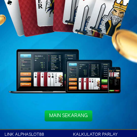
MAIN SEKARANG
LINK ALPHASLOT88
KALKULATOR PARLAY